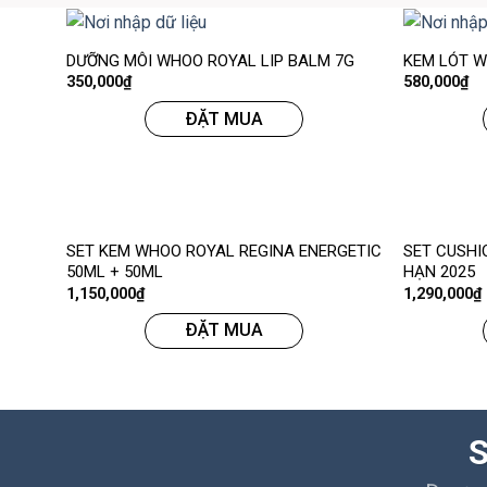
DƯỠNG MÔI WHOO ROYAL LIP BALM 7G
KEM LÓT W
350,000
₫
580,000
₫
ĐẶT MUA
SET KEM WHOO ROYAL REGINA ENERGETIC
SET CUSHI
50ML + 50ML
HẠN 2025
1,150,000
₫
1,290,000
₫
ĐẶT MUA
S