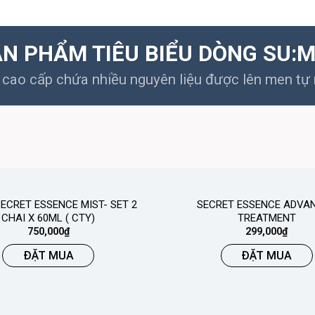
N PHẨM TIÊU BIỂU DÒNG SU:
cao cấp chứa nhiều nguyên liệu được lên men tự n
ECRET ESSENCE MIST- SET 2
SECRET ESSENCE ADVA
CHAI X 60ML ( CTY)
TREATMENT
750,000
₫
299,000
₫
ĐẶT MUA
ĐẶT MUA