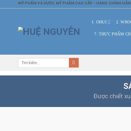
Skip
MỸ PHẨM VÀ DƯỢC MỸ PHẨM CAO CẤP - HÀNG CHÍNH HÃ
to
content
1. OHUI
2. WHO
7. THỰC PHẨM C
Tìm
kiếm:
S
Được chiết xu