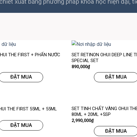
hiết xuất bằng phương pháp khoa học hiện đại, ti
 HUI THE FIRST + PHẤN NƯỚC
SET RETINON OHUI DEEP LINE
SPECIAL SET
890,000
₫
ĐẶT MUA
ĐẶT MUA
SET TINH CHẤT VÀNG OHUI THE
HUI THE FIRST 55ML + 55ML
80ML + 20ML +5SP
2,990,000
₫
ĐẶT MUA
ĐẶT MUA