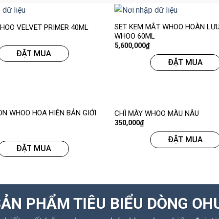
SET KEM MẮT WHOO HOÀN LƯ
HOO VELVET PRIMER 40ML
WHOO 60ML
5,600,000
₫
ĐẶT MUA
ĐẶT MUA
ON WHOO HOA HIÊN BẢN GIỚI
CHÌ MÀY WHOO MÀU NÂU
350,000
₫
ĐẶT MUA
ĐẶT MUA
ẢN PHẨM TIÊU BIỂU DÒNG OH