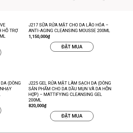
IVE
J217 SỮA RỬA MẶT CHO DA LÃO HÓA –
 HỖ TRỢ
ANTI-AGING CLEANSING MOUSSE 200ML
2ML
1,150,000
₫
ĐẶT MUA
 DA (DÒNG
J225 GEL RỬA MẶT LÀM SẠCH DA (DÒNG
 NHẠY
SẢN PHẨM CHO DA DẦU MỤN VÀ DA HỖN
L
HỢP) – MATTIFYING CLEANSING GEL
200ML
820,000
₫
ĐẶT MUA