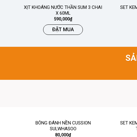
XỊT KHOÁNG NƯỚC THẦN SUM 3 CHAI
SET KE
X 60ML
590,000
₫
ĐẶT MUA
SẢ
BÔNG ĐÁNH NỀN CUSSION
SET KE
SULWHASOO
80,000
₫