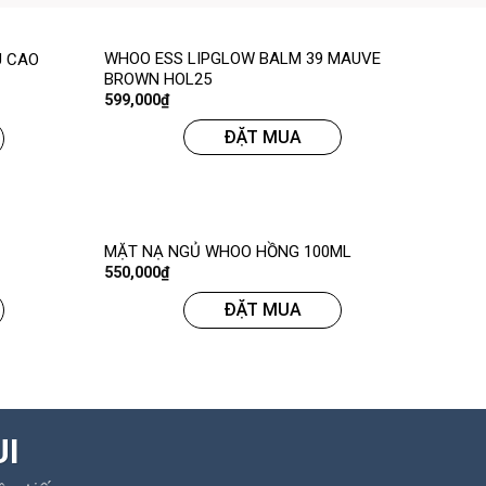
WHOO ESS LIPGLOW BALM 39 MAUVE
U CAO
BROWN HOL25
599,000
₫
ĐẶT MUA
MẶT NẠ NGỦ WHOO HỒNG 100ML
550,000
₫
ĐẶT MUA
UI