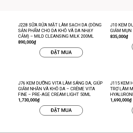
J228 SỮA RỬA MẶT LÀM SẠCH DA (DÒNG
J10 KEM D
SẢN PHẨM CHO DA KHÔ VÀ DA NHẠY
GIẢM MỤN 
CẢM) – MILD CLEANSING MILK 200ML
835,000
₫
890,000
₫
ĐẶT MUA
J76 KEM DƯỠNG VITA LÀM SÁNG DA, GIÚP
J115 KEM 
GIẢM NHĂN VÀ KHÔ DA – CRÈME VITA
TRỢ LÀM M
FINE – PRE-AGE CREAM LIGHT 50ML
HYALURONI
1,730,000
₫
1,690,000
₫
ĐẶT MUA