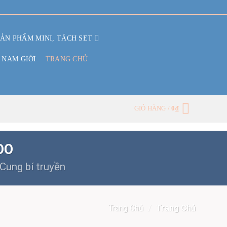
SẢN PHẨM MINI, TÁCH SET
 NAM GIỚI
TRANG CHỦ
GIỎ HÀNG /
0
₫
OO
Cung bí truyền
Trang Chủ
/
Trang Chủ