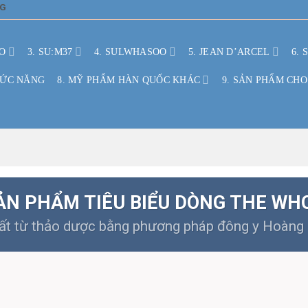
NG
O
3. SU:M37
4. SULWHASOO
5. JEAN D’ARCEL
6. 
HỨC NĂNG
8. MỸ PHẨM HÀN QUỐC KHÁC
9. SẢN PHẨM CHO
ẢN PHẨM TIÊU BIỂU DÒNG THE WH
ất từ thảo dược bằng phương pháp đông y Hoàng 