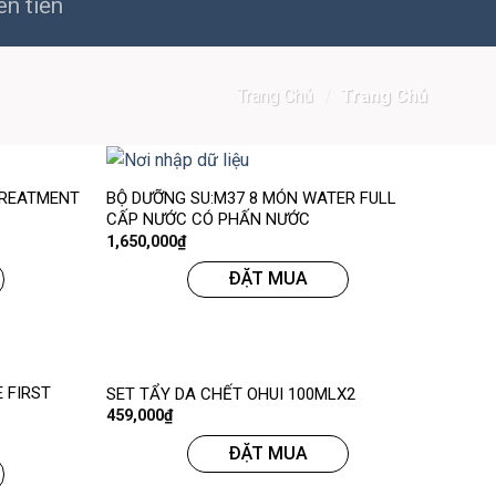
ên tiến
Trang Chủ
/
Trang Chủ
 TREATMENT
BỘ DƯỠNG SU:M37 8 MÓN WATER FULL
CẤP NƯỚC CÓ PHẤN NƯỚC
1,650,000
₫
ĐẶT MUA
 FIRST
SET TẨY DA CHẾT OHUI 100MLX2
459,000
₫
ĐẶT MUA