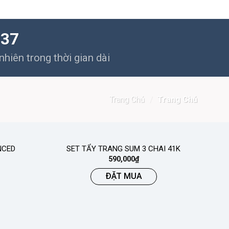
M37
hiên trong thời gian dài
Trang Chủ
/
Trang Chủ
NCED
SET TẨY TRANG SUM 3 CHAI 41K
590,000
₫
ĐẶT MUA