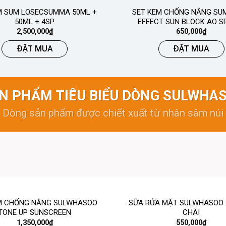
M SUM LOSECSUMMA 50ML +
SET KEM CHỐNG NẮNG SUM
50ML + 4SP
EFFECT SUN BLOCK AO S
2,500,000
₫
650,000
₫
ĐẶT MUA
ĐẶT MUA
N PHẨM TIÊU BIỂU DÒNG SULWHA
Dòng sản phẩm được chiết xuất từ nhân sâm núi
M CHỐNG NẮNG SULWHASOO
SỮA RỬA MẶT SULWHASOO 
TONE UP SUNSCREEN
CHAI
1,350,000
₫
550,000
₫