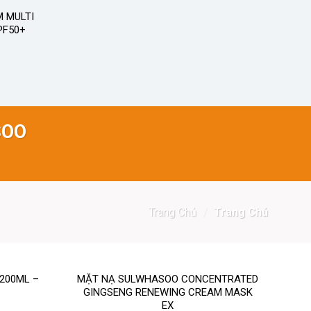
 MULTI
PF50+
SOO
Trang Chủ
/
Trang Chủ
200ML –
MẶT NẠ SULWHASOO CONCENTRATED
GINGSENG RENEWING CREAM MASK
EX