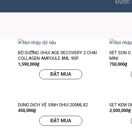
Được c
BỘ DƯỠNG OHUI AGE RECOVERY 2 CHAI
SÉT SON O
COLLAGEN AMPOULE 8ML 9SP
MINI
1,590,000
₫
750,000
₫
ĐẶT MUA
DUNG DỊCH VỆ SINH OHUI 200MLX2
SET KEM O
450,000
₫
2,500,000
₫
ĐẶT MUA