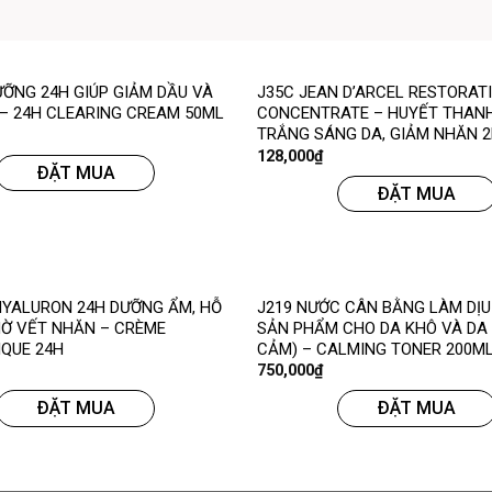
ƯỠNG 24H GIÚP GIẢM DẦU VÀ
J35C JEAN D’ARCEL RESTORAT
– 24H CLEARING CREAM 50ML
CONCENTRATE – HUYẾT THANH
TRẮNG SÁNG DA, GIẢM NHĂN 
128,000
₫
ĐẶT MUA
ĐẶT MUA
HYALURON 24H DƯỠNG ẨM, HỖ
J219 NƯỚC CÂN BẰNG LÀM DỊU
Ờ VẾT NHĂN – CRÈME
SẢN PHẨM CHO DA KHÔ VÀ DA
QUE 24H
CẢM) – CALMING TONER 200M
750,000
₫
ĐẶT MUA
ĐẶT MUA