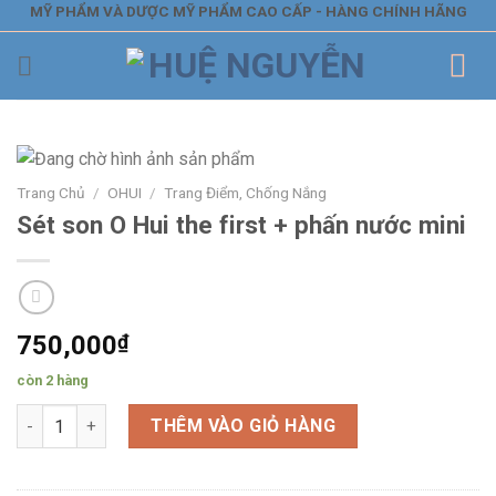
Skip
MỸ PHẨM VÀ DƯỢC MỸ PHẨM CAO CẤP - HÀNG CHÍNH HÃNG
to
content
Trang Chủ
/
OHUI
/
Trang Điểm, Chống Nắng
Sét son O Hui the first + phấn nước mini
750,000
₫
còn 2 hàng
Sét son O Hui the first + phấn nước mini số lượng
THÊM VÀO GIỎ HÀNG