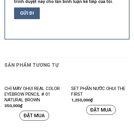
trình duyệt này cho lần bình luận kế tiếp của tôi.
SẢN PHẨM TƯƠNG TỰ
CHÌ MÀY OHUI REAL COLOR
SET PHẤN NƯỚC OHUI THE
EYEBROW PENCIL # 01
FIRST
NATURAL BROWN
1,250,000
₫
350,000
₫
ĐẶT MUA
ĐẶT MUA