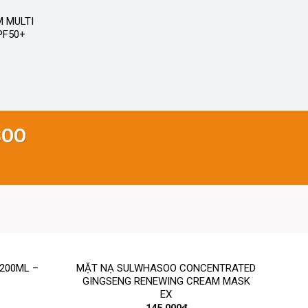
 MULTI
PF50+
SOO
200ML –
MẶT NẠ SULWHASOO CONCENTRATED
GINGSENG RENEWING CREAM MASK
EX