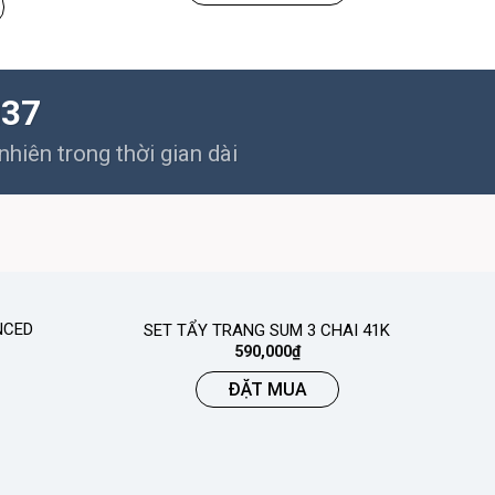
M37
hiên trong thời gian dài
NCED
SET TẨY TRANG SUM 3 CHAI 41K
590,000
₫
ĐẶT MUA