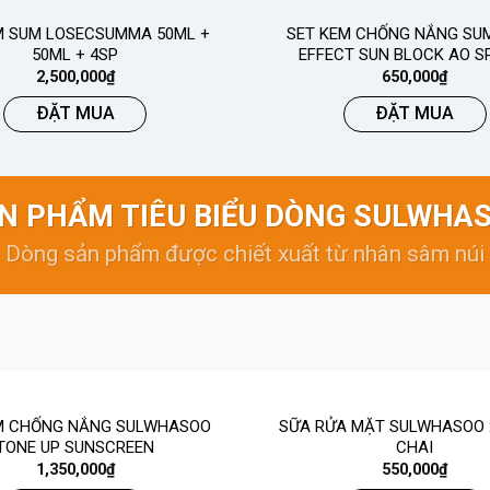
M SUM LOSECSUMMA 50ML +
SET KEM CHỐNG NẮNG SUM
50ML + 4SP
EFFECT SUN BLOCK AO S
2,500,000
₫
650,000
₫
ĐẶT MUA
ĐẶT MUA
N PHẨM TIÊU BIỂU DÒNG SULWHA
Dòng sản phẩm được chiết xuất từ nhân sâm núi
M CHỐNG NẮNG SULWHASOO
SỮA RỬA MẶT SULWHASOO 
TONE UP SUNSCREEN
CHAI
1,350,000
₫
550,000
₫