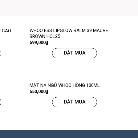
WHOO ESS LIPGLOW BALM 39 MAUVE
U CAO
BROWN HOL25
599,000
₫
ĐẶT MUA
MẶT NẠ NGỦ WHOO HỒNG 100ML
550,000
₫
ĐẶT MUA