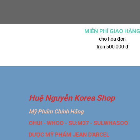
MIỄN PHÍ GIAO HÀN
cho hóa đơn
trên 500.000 đ
Huệ Nguyễn Korea Shop
Mỹ Phẩm Chính Hãng
OHUI - WHOO - SU:M37 - SULWHASOO
DƯỢC MỸ PHẨM JEAN D'ARCEL