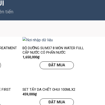
UI
ên tiến
 TREATMENT
BỘ DƯỠNG SU:M37 8 MÓN WATER FULL
CẤP NƯỚC CÓ PHẤN NƯỚC
1,650,000
₫
ĐẶT MUA
 FIRST
SET TẨY DA CHẾT OHUI 100MLX2
459,000
₫
ĐẶT MUA