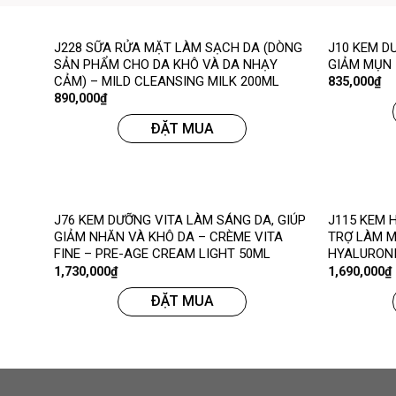
J228 SỮA RỬA MẶT LÀM SẠCH DA (DÒNG
J10 KEM D
SẢN PHẨM CHO DA KHÔ VÀ DA NHẠY
GIẢM MỤN 
CẢM) – MILD CLEANSING MILK 200ML
835,000
₫
890,000
₫
ĐẶT MUA
J76 KEM DƯỠNG VITA LÀM SÁNG DA, GIÚP
J115 KEM 
GIẢM NHĂN VÀ KHÔ DA – CRÈME VITA
TRỢ LÀM M
FINE – PRE-AGE CREAM LIGHT 50ML
HYALURONI
1,730,000
₫
1,690,000
₫
ĐẶT MUA