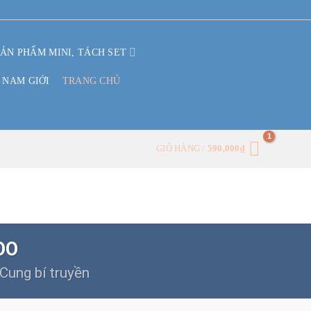
SẢN PHẨM MINI, TÁCH SET
 NAM GIỚI
TRANG CHỦ
GIỎ HÀNG /
590,000
₫
OO
Cung bí truyền