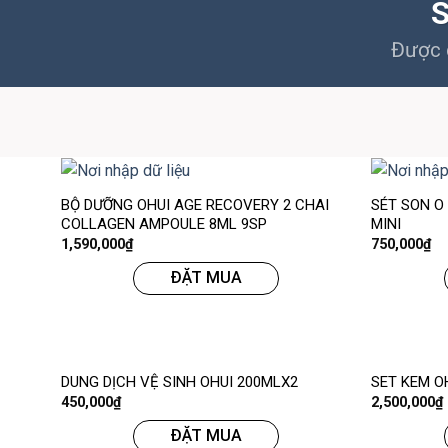
S
Được c
BỘ DƯỠNG OHUI AGE RECOVERY 2 CHAI
SÉT SON O
COLLAGEN AMPOULE 8ML 9SP
MINI
1,590,000
₫
750,000
₫
ĐẶT MUA
DUNG DỊCH VỆ SINH OHUI 200MLX2
SET KEM O
450,000
₫
2,500,000
₫
ĐẶT MUA