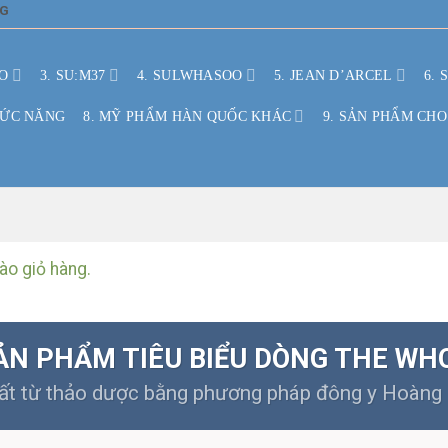
NG
O
3. SU:M37
4. SULWHASOO
5. JEAN D’ARCEL
6. 
HỨC NĂNG
8. MỸ PHẨM HÀN QUỐC KHÁC
9. SẢN PHẨM CHO
ào giỏ hàng.
ẢN PHẨM TIÊU BIỂU DÒNG THE WH
ất từ thảo dược bằng phương pháp đông y Hoàng 