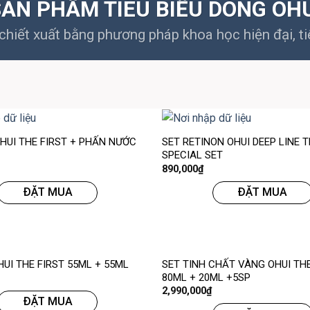
ẢN PHẨM TIÊU BIỂU DÒNG OH
hiết xuất bằng phương pháp khoa học hiện đại, ti
 HUI THE FIRST + PHẤN NƯỚC
SET RETINON OHUI DEEP LINE
SPECIAL SET
890,000
₫
ĐẶT MUA
ĐẶT MUA
SET TINH CHẤT VÀNG OHUI THE
HUI THE FIRST 55ML + 55ML
80ML + 20ML +5SP
2,990,000
₫
ĐẶT MUA