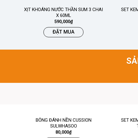
XỊT KHOÁNG NƯỚC THẦN SUM 3 CHAI
SET KE
X 60ML
590,000
₫
ĐẶT MUA
SẢ
BÔNG ĐÁNH NỀN CUSSION
SET KE
SULWHASOO
80,000
₫