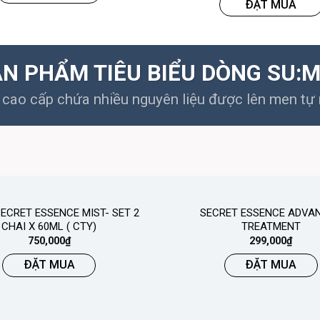
ĐẶT MUA
N PHẨM TIÊU BIỂU DÒNG SU:
cao cấp chứa nhiều nguyên liệu được lên men tự n
ECRET ESSENCE MIST- SET 2
SECRET ESSENCE ADVA
CHAI X 60ML ( CTY)
TREATMENT
750,000
₫
299,000
₫
ĐẶT MUA
ĐẶT MUA