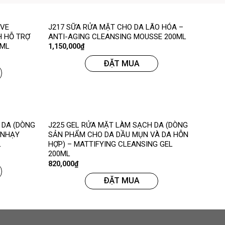
IVE
J217 SỮA RỬA MẶT CHO DA LÃO HÓA –
 HỖ TRỢ
ANTI-AGING CLEANSING MOUSSE 200ML
2ML
1,150,000
₫
ĐẶT MUA
 DA (DÒNG
J225 GEL RỬA MẶT LÀM SẠCH DA (DÒNG
 NHẠY
SẢN PHẨM CHO DA DẦU MỤN VÀ DA HỖN
L
HỢP) – MATTIFYING CLEANSING GEL
200ML
820,000
₫
ĐẶT MUA