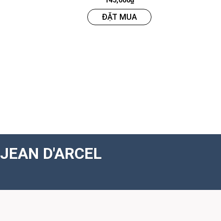
145,000
₫
ĐẶT MUA
JEAN D'ARCEL