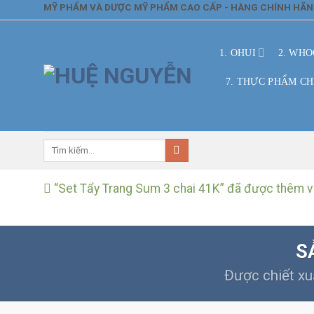
Skip
MỸ PHẨM VÀ DƯỢC MỸ PHẨM CAO CẤP - HÀNG CHÍNH HÃ
to
content
1. OHUI
2. WHO
7. THỰC PHẨM C
Tìm
kiếm:
“Set Tẩy Trang Sum 3 chai 41K” đã được thêm v
S
Được chiết xu