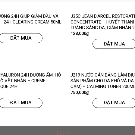
ƯỠNG 24H GIÚP GIẢM DẦU VÀ
J35C JEAN D’ARCEL RESTORAT
– 24H CLEARING CREAM 50ML
CONCENTRATE – HUYẾT THANH
TRẮNG SÁNG DA, GIẢM NHĂN 
128,000
₫
ĐẶT MUA
ĐẶT MUA
HYALURON 24H DƯỠNG ẨM, HỖ
J219 NƯỚC CÂN BẰNG LÀM DỊU
Ờ VẾT NHĂN – CRÈME
SẢN PHẨM CHO DA KHÔ VÀ DA
QUE 24H
CẢM) – CALMING TONER 200M
750,000
₫
ĐẶT MUA
ĐẶT MUA