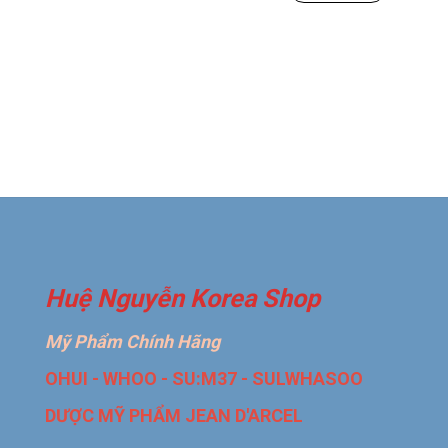
Huệ Nguyễn Korea Shop
Mỹ Phẩm Chính Hãng
OHUI - WHOO - SU:M37 - SULWHASOO
DƯỢC MỸ PHẨM JEAN D'ARCEL