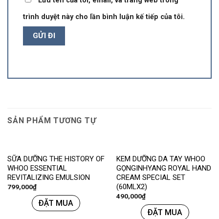
Lưu tên của tôi, email, và trang web trong
trình duyệt này cho lần bình luận kế tiếp của tôi.
SẢN PHẨM TƯƠNG TỰ
SỮA DƯỠNG THE HISTORY OF
KEM DƯỠNG DA TAY WHOO
WHOO ESSENTIAL
GỌNGINHYANG ROYAL HAND
REVITALIZING EMULSION
CREAM SPECIAL SET
(60MLX2)
799,000
₫
490,000
₫
ĐẶT MUA
ĐẶT MUA