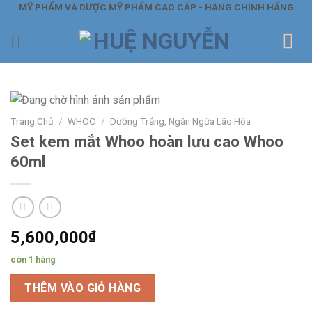
Skip
MỸ PHẨM VÀ DƯỢC MỸ PHẨM CAO CẤP - HÀNG CHÍNH HÃNG
to
content
Trang Chủ
/
WHOO
/
Dưỡng Trắng, Ngăn Ngừa Lão Hóa
Set kem mắt Whoo hoàn lưu cao Whoo
60ml
5,600,000
₫
còn 1 hàng
THÊM VÀO GIỎ HÀNG