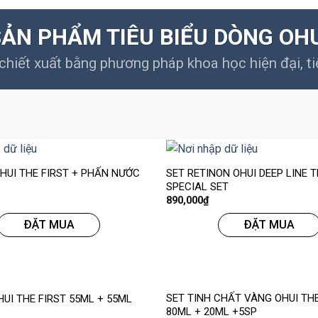
ẢN PHẨM TIÊU BIỂU DÒNG OH
hiết xuất bằng phương pháp khoa học hiện đại, ti
 HUI THE FIRST + PHẤN NƯỚC
SET RETINON OHUI DEEP LINE
SPECIAL SET
890,000
₫
ĐẶT MUA
ĐẶT MUA
SET TINH CHẤT VÀNG OHUI THE
HUI THE FIRST 55ML + 55ML
80ML + 20ML +5SP