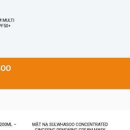
 MULTI
PF50+
SOO
200ML –
MẶT NẠ SULWHASOO CONCENTRATED