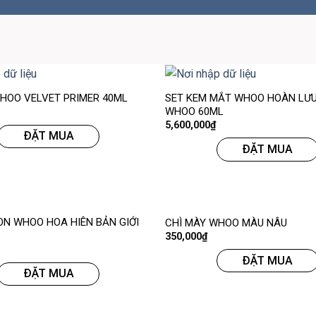
SET KEM MẮT WHOO HOÀN LƯ
HOO VELVET PRIMER 40ML
WHOO 60ML
5,600,000
₫
ĐẶT MUA
ĐẶT MUA
ON WHOO HOA HIÊN BẢN GIỚI
CHÌ MÀY WHOO MÀU NÂU
350,000
₫
ĐẶT MUA
ĐẶT MUA