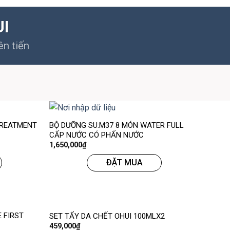
UI
ên tiến
 TREATMENT
BỘ DƯỠNG SU:M37 8 MÓN WATER FULL
CẤP NƯỚC CÓ PHẤN NƯỚC
1,650,000
₫
ĐẶT MUA
 FIRST
SET TẨY DA CHẾT OHUI 100MLX2
459,000
₫