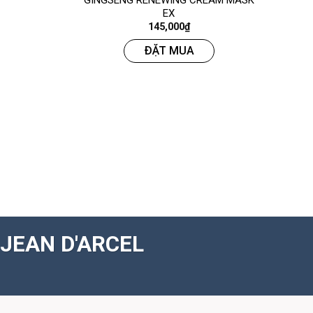
GINGSENG RENEWING CREAM MASK
EX
145,000
₫
ĐẶT MUA
JEAN D'ARCEL