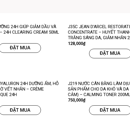
ƯỠNG 24H GIÚP GIẢM DẦU VÀ
J35C JEAN D’ARCEL RESTORAT
– 24H CLEARING CREAM 50ML
CONCENTRATE – HUYẾT THANH
TRẮNG SÁNG DA, GIẢM NHĂN 
128,000
₫
ĐẶT MUA
ĐẶT MUA
HYALURON 24H DƯỠNG ẨM, HỖ
J219 NƯỚC CÂN BẰNG LÀM DỊU
Ờ VẾT NHĂN – CRÈME
SẢN PHẨM CHO DA KHÔ VÀ DA
QUE 24H
CẢM) – CALMING TONER 200M
750,000
₫
ĐẶT MUA
ĐẶT MUA