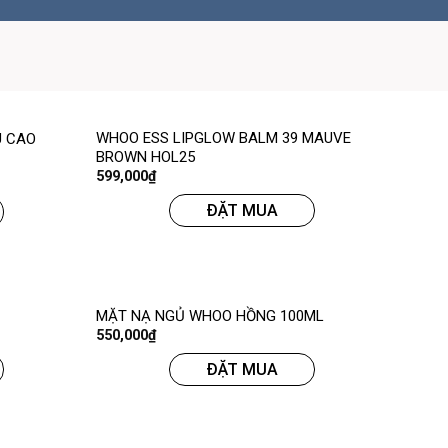
WHOO ESS LIPGLOW BALM 39 MAUVE
U CAO
BROWN HOL25
599,000
₫
ĐẶT MUA
MẶT NẠ NGỦ WHOO HỒNG 100ML
550,000
₫
ĐẶT MUA