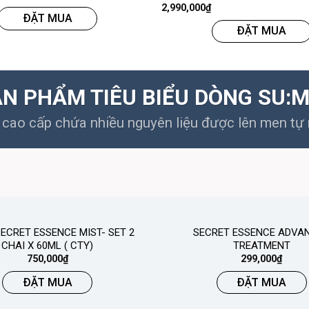
2,990,000
₫
ĐẶT MUA
ĐẶT MUA
N PHẨM TIÊU BIỂU DÒNG SU:
cao cấp chứa nhiều nguyên liệu được lên men tự n
ECRET ESSENCE MIST- SET 2
SECRET ESSENCE ADVA
CHAI X 60ML ( CTY)
TREATMENT
750,000
₫
299,000
₫
ĐẶT MUA
ĐẶT MUA