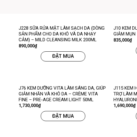
J228 SỮA RỬA MẶT LÀM SẠCH DA (DÒNG
J10 KEM D
SẢN PHẨM CHO DA KHÔ VÀ DA NHẠY
GIẢM MỤN 
CẢM) – MILD CLEANSING MILK 200ML
835,000
₫
890,000
₫
ĐẶT MUA
J76 KEM DƯỠNG VITA LÀM SÁNG DA, GIÚP
J115 KEM 
GIẢM NHĂN VÀ KHÔ DA – CRÈME VITA
TRỢ LÀM M
FINE – PRE-AGE CREAM LIGHT 50ML
HYALURONI
1,730,000
₫
1,690,000
₫
ĐẶT MUA