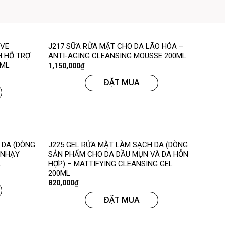
IVE
J217 SỮA RỬA MẶT CHO DA LÃO HÓA –
 HỖ TRỢ
ANTI-AGING CLEANSING MOUSSE 200ML
2ML
1,150,000
₫
ĐẶT MUA
 DA (DÒNG
J225 GEL RỬA MẶT LÀM SẠCH DA (DÒNG
 NHẠY
SẢN PHẨM CHO DA DẦU MỤN VÀ DA HỖN
L
HỢP) – MATTIFYING CLEANSING GEL
200ML
820,000
₫
ĐẶT MUA