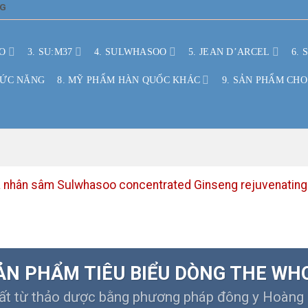
NG
O
3. SU:M37
4. SULWHASOO
5. JEAN D’ARCEL
6. 
HỨC NĂNG
8. MỸ PHẨM HÀN QUỐC KHÁC
9. SẢN PHẨM CHO
 nhân sâm Sulwhasoo concentrated Ginseng rejuvenating 4
ẢN PHẨM TIÊU BIỂU DÒNG THE WH
ất từ thảo dược bằng phương pháp đông y Hoàng 