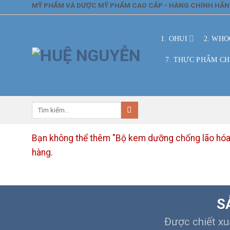
Skip
MỸ PHẨM VÀ DƯỢC MỸ PHẨM CAO CẤP - HÀNG CHÍNH HÃ
to
content
1. OHUI
2. WHO
7. THỰC PHẨM C
Tìm
kiếm:
Bạn không thể thêm "Bộ kem dưỡng chống lão hóa
hàng.
S
Được chiết xu