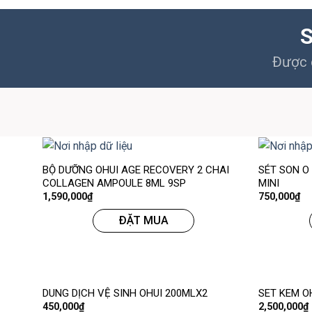
S
Được c
BỘ DƯỠNG OHUI AGE RECOVERY 2 CHAI
SÉT SON O
COLLAGEN AMPOULE 8ML 9SP
MINI
1,590,000
₫
750,000
₫
ĐẶT MUA
DUNG DỊCH VỆ SINH OHUI 200MLX2
SET KEM O
450,000
₫
2,500,000
₫