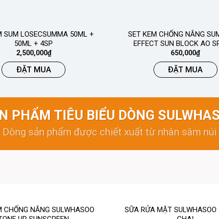
M SUM LOSECSUMMA 50ML +
SET KEM CHỐNG NẮNG SUM
50ML + 4SP
EFFECT SUN BLOCK AO S
2,500,000
₫
650,000
₫
ĐẶT MUA
ĐẶT MUA
N PHẨM TIÊU BIỂU DÒNG SULWHA
Dòng sản phẩm được chiết xuất từ nhân sâm núi
M CHỐNG NẮNG SULWHASOO
SỮA RỬA MẶT SULWHASOO 