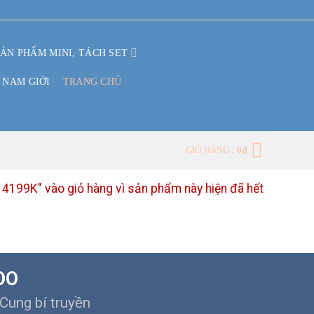
SẢN PHẨM MINI, TÁCH SET
 NAM GIỚI
TRANG CHỦ
GIỎ HÀNG /
0
₫
199K" vào giỏ hàng vì sản phẩm này hiện đã hết
OO
Cung bí truyền