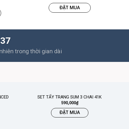
ĐẶT MUA
M37
hiên trong thời gian dài
NCED
SET TẨY TRANG SUM 3 CHAI 41K
590,000
₫
ĐẶT MUA