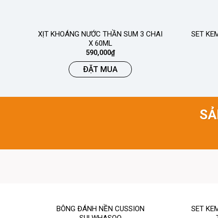
XỊT KHOÁNG NƯỚC THẦN SUM 3 CHAI
SET KE
X 60ML
590,000
₫
ĐẶT MUA
SẢ
BÔNG ĐÁNH NỀN CUSSION
SET KE