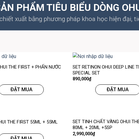
ẢN PHẨM TIÊU BIỂU DÒNG OH
hiết xuất bằng phương pháp khoa học hiện đại, ti
 HUI THE FIRST + PHẤN NƯỚC
SET RETINON OHUI DEEP LINE
SPECIAL SET
890,000
₫
ĐẶT MUA
ĐẶT MUA
SET TINH CHẤT VÀNG OHUI THE
HUI THE FIRST 55ML + 55ML
80ML + 20ML +5SP
2,990,000
₫
ĐẶT MUA