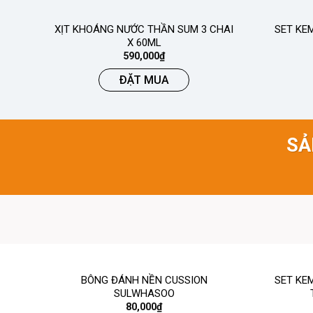
XỊT KHOÁNG NƯỚC THẦN SUM 3 CHAI
SET KE
X 60ML
590,000
₫
ĐẶT MUA
SẢ
BÔNG ĐÁNH NỀN CUSSION
SET KE
SULWHASOO
80,000
₫