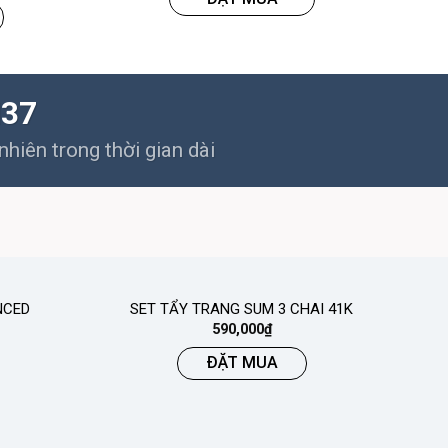
M37
hiên trong thời gian dài
NCED
SET TẨY TRANG SUM 3 CHAI 41K
590,000
₫
ĐẶT MUA