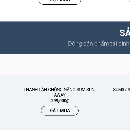
SẢ
Dòng sản phẩm tái sinh 
THANH LĂN CHỐNG NẮNG SUM SUN-
SUM37 S
AWAY
299,000
₫
ĐẶT MUA