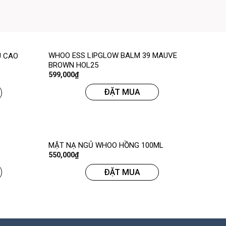
WHOO ESS LIPGLOW BALM 39 MAUVE
U CAO
BROWN HOL25
599,000
₫
ĐẶT MUA
MẶT NẠ NGỦ WHOO HỒNG 100ML
550,000
₫
ĐẶT MUA