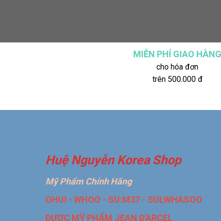
MIỄN PHÍ GIAO HÀN
cho hóa đơn
trên 500.000 đ
Huệ Nguyễn Korea Shop
Mỹ Phẩm Chính Hãng
OHUI - WHOO - SU:M37 - SULWHASOO
DƯỢC MỸ PHẨM JEAN D'ARCEL