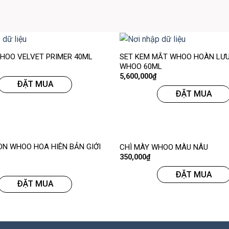
SET KEM MẮT WHOO HOÀN LƯ
HOO VELVET PRIMER 40ML
WHOO 60ML
5,600,000
₫
ĐẶT MUA
ĐẶT MUA
ON WHOO HOA HIÊN BẢN GIỚI
CHÌ MÀY WHOO MÀU NÂU
350,000
₫
ĐẶT MUA
ĐẶT MUA