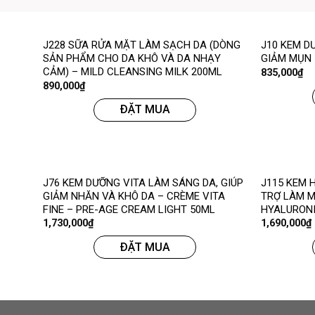
J228 SỮA RỬA MẶT LÀM SẠCH DA (DÒNG
J10 KEM D
SẢN PHẨM CHO DA KHÔ VÀ DA NHẠY
GIẢM MỤN 
CẢM) – MILD CLEANSING MILK 200ML
835,000
₫
890,000
₫
ĐẶT MUA
J76 KEM DƯỠNG VITA LÀM SÁNG DA, GIÚP
J115 KEM 
GIẢM NHĂN VÀ KHÔ DA – CRÈME VITA
TRỢ LÀM M
FINE – PRE-AGE CREAM LIGHT 50ML
HYALURONI
1,730,000
₫
1,690,000
₫
ĐẶT MUA