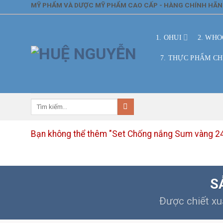
Skip
MỸ PHẨM VÀ DƯỢC MỸ PHẨM CAO CẤP - HÀNG CHÍNH HÃ
to
content
1. OHUI
2. WHO
7. THỰC PHẨM C
Tìm
kiếm:
Bạn không thể thêm "Set Chống nắng Sum vàng 24
S
Được chiết xu