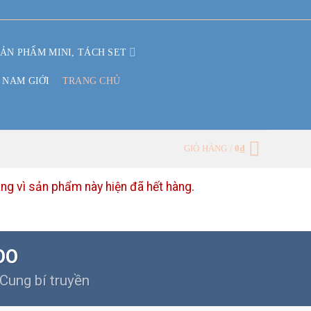
SẢN PHẨM MINI, TÁCH SET
 NAM GIỚI
TRANG CHỦ
GIỎ HÀNG /
0
₫
 vì sản phẩm này hiện đã hết hàng.
OO
Cung bí truyền