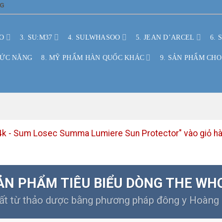
NG
O
3. SU:M37
4. SULWHASOO
5. JEAN D’ARCEL
6. 
HỨC NĂNG
8. MỸ PHẨM HÀN QUỐC KHÁC
9. SẢN PHẨM CHO
k - Sum Losec Summa Lumiere Sun Protector" vào giỏ hàng
ẢN PHẨM TIÊU BIỂU DÒNG THE WH
ất từ thảo dược bằng phương pháp đông y Hoàng 