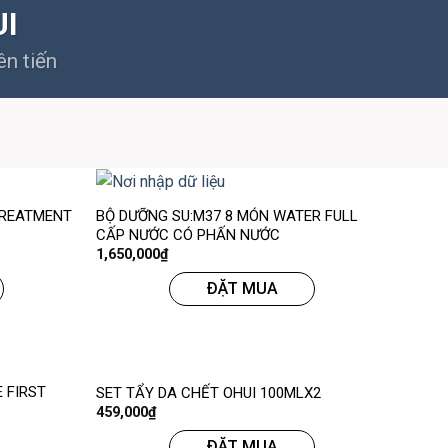
UI
ên tiến
 TREATMENT
BỘ DƯỠNG SU:M37 8 MÓN WATER FULL
CẤP NƯỚC CÓ PHẤN NƯỚC
1,650,000
₫
ĐẶT MUA
 FIRST
SET TẨY DA CHẾT OHUI 100MLX2
459,000
₫
ĐẶT MUA