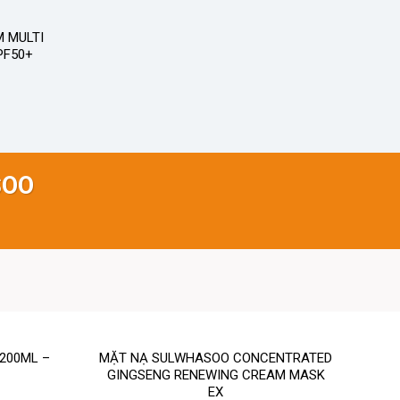
 MULTI
PF50+
SOO
200ML –
MẶT NẠ SULWHASOO CONCENTRATED
GINGSENG RENEWING CREAM MASK
EX