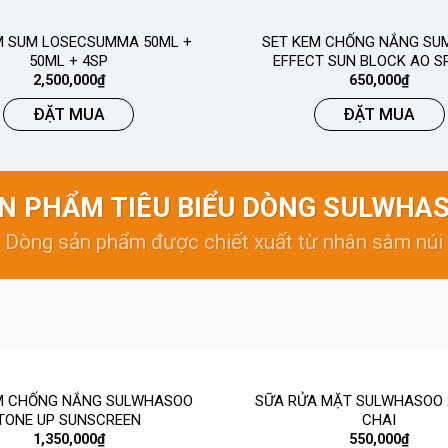
M SUM LOSECSUMMA 50ML +
SET KEM CHỐNG NẮNG SUM
50ML + 4SP
EFFECT SUN BLOCK AO S
2,500,000
₫
650,000
₫
ĐẶT MUA
ĐẶT MUA
N PHẨM TIÊU BIỂU DÒNG SULWHA
Dòng sản phẩm được chiết xuất từ nhân sâm núi
M CHỐNG NẮNG SULWHASOO
SỮA RỬA MẶT SULWHASOO 
TONE UP SUNSCREEN
CHAI
1,350,000
₫
550,000
₫