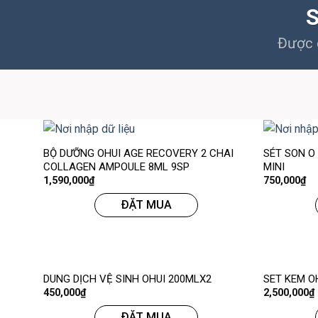
S
Được c
BỘ DƯỠNG OHUI AGE RECOVERY 2 CHAI
SÉT SON O
COLLAGEN AMPOULE 8ML 9SP
MINI
1,590,000
₫
750,000
₫
ĐẶT MUA
DUNG DỊCH VỆ SINH OHUI 200MLX2
SET KEM O
450,000
₫
2,500,000
₫
ĐẶT MUA