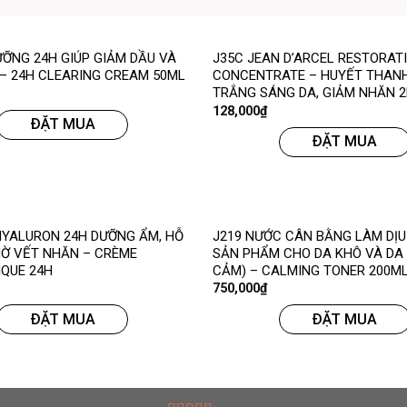
ƯỠNG 24H GIÚP GIẢM DẦU VÀ
J35C JEAN D’ARCEL RESTORAT
– 24H CLEARING CREAM 50ML
CONCENTRATE – HUYẾT THANH
TRẮNG SÁNG DA, GIẢM NHĂN 
128,000
₫
ĐẶT MUA
ĐẶT MUA
HYALURON 24H DƯỠNG ẨM, HỖ
J219 NƯỚC CÂN BẰNG LÀM DỊU
Ờ VẾT NHĂN – CRÈME
SẢN PHẨM CHO DA KHÔ VÀ DA
QUE 24H
CẢM) – CALMING TONER 200M
750,000
₫
ĐẶT MUA
ĐẶT MUA