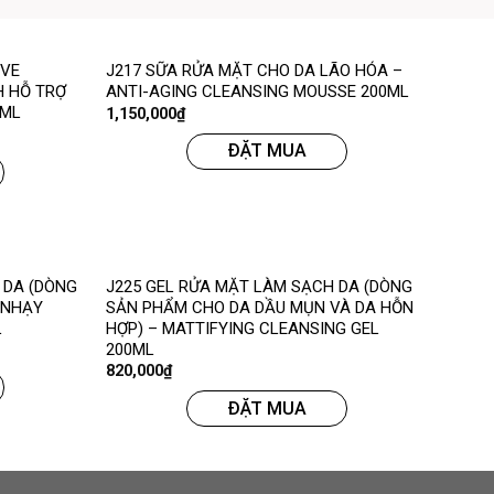
IVE
J217 SỮA RỬA MẶT CHO DA LÃO HÓA –
 HỖ TRỢ
ANTI-AGING CLEANSING MOUSSE 200ML
2ML
1,150,000
₫
ĐẶT MUA
 DA (DÒNG
J225 GEL RỬA MẶT LÀM SẠCH DA (DÒNG
 NHẠY
SẢN PHẨM CHO DA DẦU MỤN VÀ DA HỖN
L
HỢP) – MATTIFYING CLEANSING GEL
200ML
820,000
₫
ĐẶT MUA