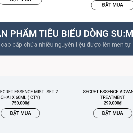
ĐẶT MUA
N PHẨM TIÊU BIỂU DÒNG SU:
cao cấp chứa nhiều nguyên liệu được lên men tự n
ECRET ESSENCE MIST- SET 2
SECRET ESSENCE ADVA
CHAI X 60ML ( CTY)
TREATMENT
750,000
₫
299,000
₫
ĐẶT MUA
ĐẶT MUA